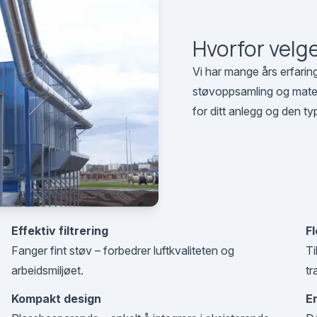
Hvorfor velg
Vi har mange års erfari
støvoppsamling og materi
for ditt anlegg og den t
Effektiv filtrering
Fl
Fanger fint støv – forbedrer luftkvaliteten og
Ti
arbeidsmiljøet.
tr
Kompakt design
E