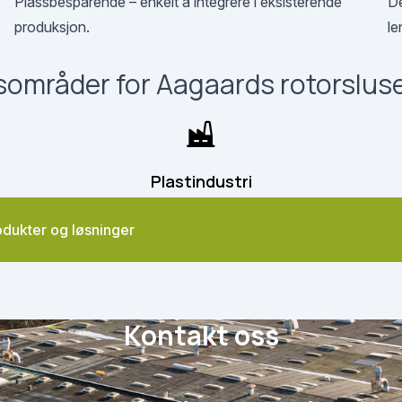
Plassbesparende – enkelt å integrere i eksisterende
De
produksjon.
le
områder for Aagaards rotorslusef
Plastindustri
rodukter og løsninger
Kontakt oss