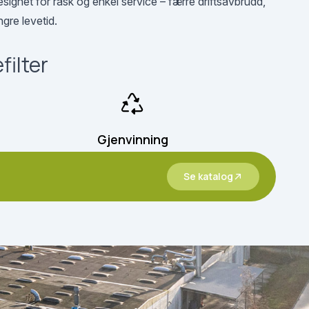
signet for rask og enkel service – færre driftsavbrudd,
ngre levetid.
ilter
Gjenvinning
Se katalog