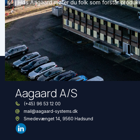
Hos Aagaard møter du folk som forstår produks
Aagaard A/S
(+45) 96 53 12 00
mail@aagaard-systems.dk
Smedevænget 14, 9560 Hadsund