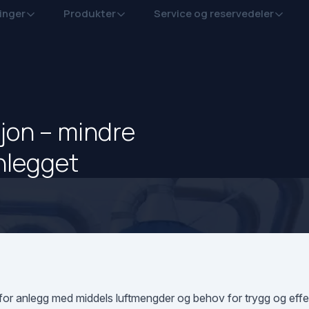
inger
Produkter
Service og reservedeler
sjon – mindre
nlegget
et for anlegg med middels luftmengder og behov for trygg og eff