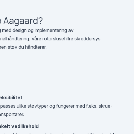
e Aagaard?
ng med design og implementering av
alhåndtering. Våre rotorslusefiltre skreddersys
ypen støv du håndterer.
eksibilitet
lpasses ulike støvtyper og fungerer med f.eks. skrue-
ansportører.
nkelt vedlikehold