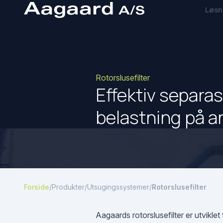
Løsn
Rotorslusefilter
Effektiv separa
belastning på a
Forside
/
Produkter
/
Utsugingssystemer
/
Rotorslusefilter
Aagaards rotorslusefilter er utvikl