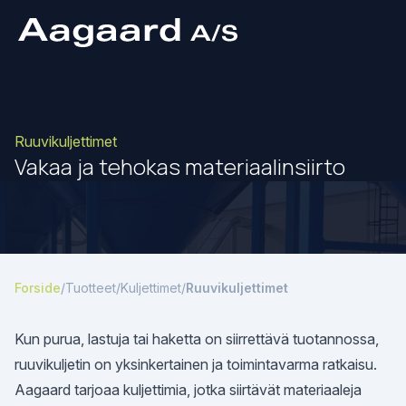
Ruuvikuljettimet
Vakaa ja tehokas materiaalinsiirto
Forside
/
Tuotteet
/
Kuljettimet
/
Ruuvikuljettimet
Kun purua, lastuja tai haketta on siirrettävä tuotannossa,
ruuvikuljetin on yksinkertainen ja toimintavarma ratkaisu.
Aagaard tarjoaa kuljettimia, jotka siirtävät materiaaleja