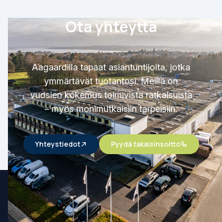
Ota yhteyttä
Aagaardilla tapaat asiantuntijoita, jotka
ymmärtävät tuotantosi. Meillä on
vuosien kokemus toimivista ratkaisuista
– myös monimutkaisiin tarpeisiin.
Yhteystiedot
Pyydä takaisinsoitto
Aagaard A/S
(+45) 96 53 12 00