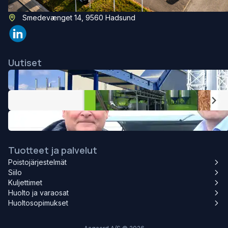
mail@aagaard-systems.dk
Smedevænget 14, 9560 Hadsund
Uutiset
Tuotteet ja palvelut
Poistojärjestelmät
Siilo
Kuljettimet
Huolto ja varaosat
Huoltosopimukset