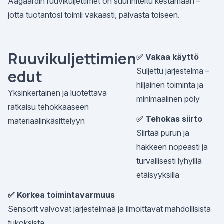
Aagaardin ruuvikuljettimet on suunniteltu kestämään –
jotta tuotantosi toimii vakaasti, päivästä toiseen.
Ruuvikuljettimien
✅ Vakaa käyttö
Suljettu järjestelmä –
edut
hiljainen toiminta ja
Yksinkertainen ja luotettava
minimaalinen pöly
ratkaisu tehokkaaseen
✅ Tehokas siirto
materiaalinkäsittelyyn
Siirtää purun ja
hakkeen nopeasti ja
turvallisesti lyhyillä
etäisyyksillä
✅ Korkea toimintavarmuus
Sensorit valvovat järjestelmää ja ilmoittavat mahdollisista
tukoksista