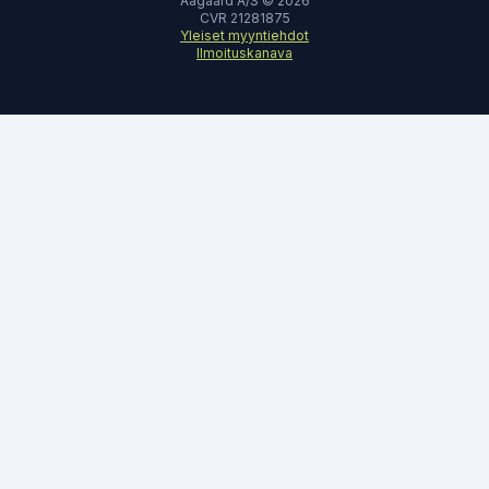
Aagaard A/S © 2026
CVR 21281875
Yleiset myyntiehdot
Ilmoituskanava