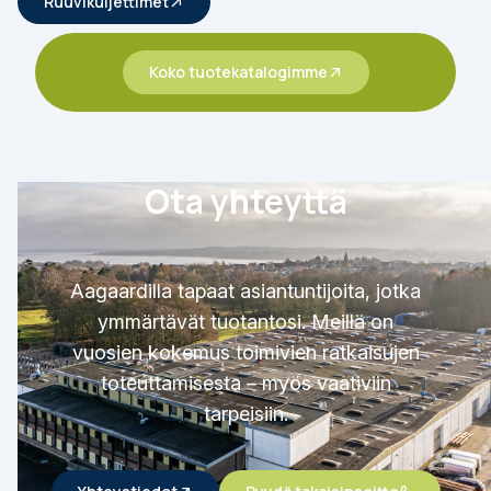
Ruuvikuljettimet
Koko tuotekatalogimme
Ota yhteyttä
Aagaardilla tapaat asiantuntijoita, jotka
ymmärtävät tuotantosi. Meillä on
vuosien kokemus toimivien ratkaisujen
toteuttamisesta – myös vaativiin
tarpeisiin.