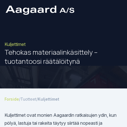
Kuljettimet
Tehokas materiaalinkäsittely –
tuotantoosi räätälöitynä
Forside
/
Tuotteet
/
Kuljettimet
Kuljettimet ovat monien Aagaardin ratkaisujen ydin, kun
pölyä, lastuja tai rakeita täytyy siirtää nopeasti ja