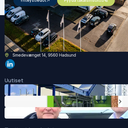
Yhteystiedot
Pyydä takaisinsoitto
Aagaard A/S
(+45) 96 53 12 00
mail@aagaard-systems.dk
Smedevænget 14, 9560 Hadsund
Uutiset