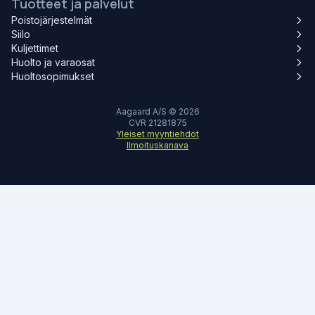
Tuotteet ja palvelut
Poistojärjestelmät
Siilo
Kuljettimet
Huolto ja varaosat
Huoltosopimukset
Aagaard A/S © 2026
CVR 21281875
Yleiset myyntiehdot
Ilmoituskanava