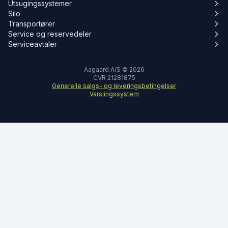
Utsugingssystemer
Silo
Transportører
Service og reservedeler
Serviceavtaler
Aagaard A/S © 2026
CVR 21281875
Generelle salgs- og leveringsbetingelser
Varslingssystem