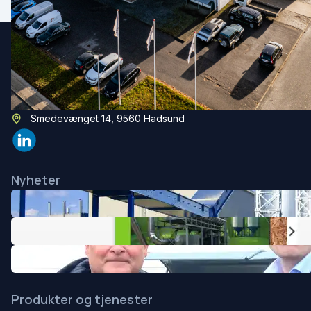
Aagaard A/S
(+45) 96 53 12 00
mail@aagaard-systems.dk
Smedevænget 14, 9560 Hadsund
Nyheter
Produkter og tjenester