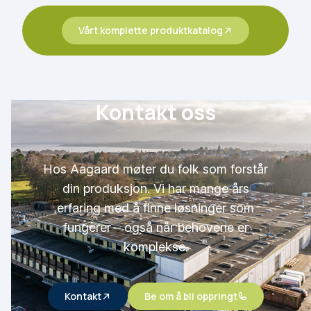
Vårt komplette produktkatalog
Kontakt oss
Hos Aagaard møter du folk som forstår
din produksjon. Vi har mange års
erfaring med å finne løsninger som
fungerer – også når behovene er
komplekse.
Kontakt
Be om å bli oppringt