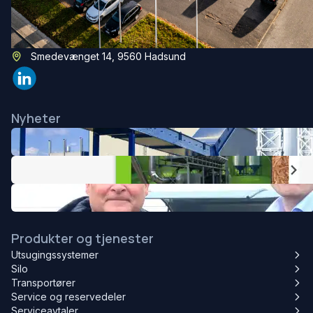
Aagaard A/S
(+45) 96 53 12 00
mail@aagaard-systems.dk
Smedevænget 14, 9560 Hadsund
Nyheter
Produkter og tjenester
Utsugingssystemer
Silo
Transportører
Service og reservedeler
Serviceavtaler