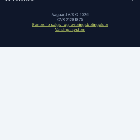
Aagaard A/S © 2026
CVR 21281875
Generelle salgs- og leveringsbetingelser
Varslingssystem