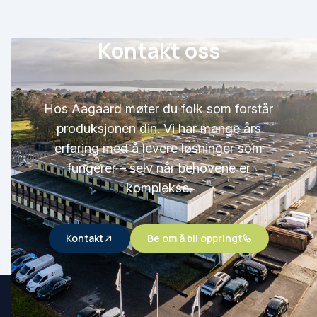
Kontakt oss
Hos Aagaard møter du folk som forstår
produksjonen din. Vi har mange års
erfaring med å levere løsninger som
fungerer – selv når behovene er
komplekse.
Kontakt
Be om å bli oppringt