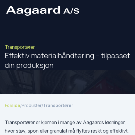
Transportører
Effektiv materialhåndtering – tilpasset
din produksjon
Forside
/
Produkter
/
Transportører
Transportører er kjernen i mange av Aagaards løsninger,
hvor støv, spon eller granulat må flyttes raskt og effektivt.