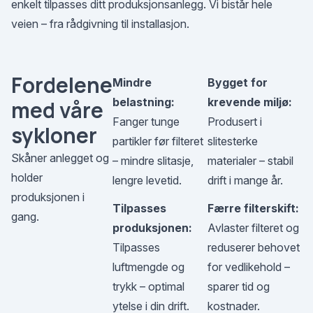
enkelt tilpasses ditt produksjonsanlegg. Vi bistår hele
veien – fra rådgivning til installasjon.
Fordelene
Mindre
Bygget for
belastning:
krevende miljø:
med våre
Fanger tunge
Produsert i
sykloner
partikler før filteret
slitesterke
Skåner anlegget og
– mindre slitasje,
materialer – stabil
holder
lengre levetid.
drift i mange år.
produksjonen i
Tilpasses
Færre filterskift:
gang.
produksjonen:
Avlaster filteret og
Tilpasses
reduserer behovet
luftmengde og
for vedlikehold –
trykk – optimal
sparer tid og
ytelse i din drift.
kostnader.