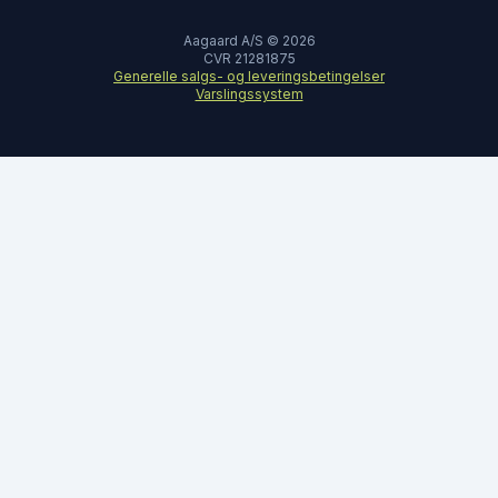
Aagaard A/S © 2026
CVR 21281875
Generelle salgs- og leveringsbetingelser
Varslingssystem