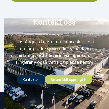
Kontakt oss
Hos Aagaard møter du mennesker som
forstår produksjonen din. Vi har lang
erfaring med å levere løsninger som
fungerer – også ved komplekse behov.
Kontakt
Be om å bli oppringt
Aagaard A/S