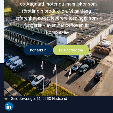
Hos Aagaard möter du människor som
förstår din produktion. Vi har lång
erfarenhet av att leverera lösningar som
fungerar – även när behoven är
komplexa.
Kontakt
Bli uppringd
Aagaard A/S
(+45) 96 53 12 00
mail@aagaard-systems.dk
Smedevænget 14, 9560 Hadsund