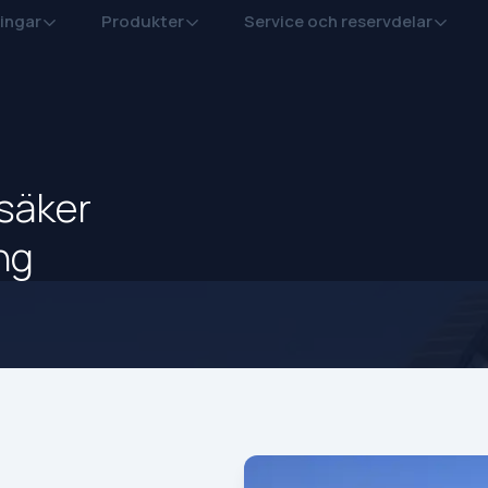
ingar
Produkter
Service och reservdelar
 säker
ng