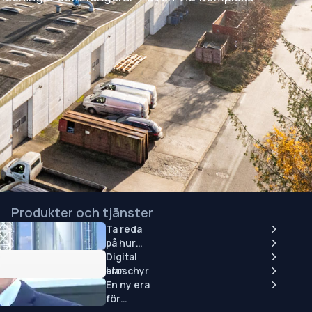
Produkter och tjänster
Ta reda
Utsugningssystem
på hur
Silo
mycket
Digital
Transportörer
du kan
broschyr
Service och reservdelar
spara på
En ny era
Serviceavtal
hantering
för