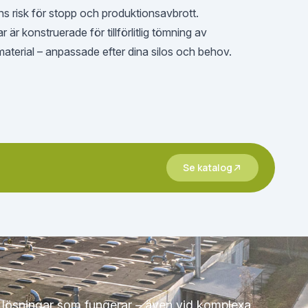
ns risk för stopp och produktionsavbrott.
r konstruerade för tillförlitlig tömning av
material – anpassade efter dina silos och behov.
Se katalog
a lösningar som fungerar – även vid komplexa