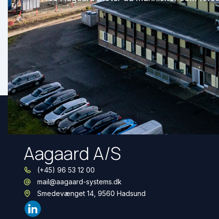
Aagaard A/S
(+45) 96 53 12 00
mail@aagaard-systems.dk
Smedevænget 14, 9560 Hadsund