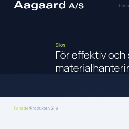
Lösn
Silos
För effektiv och
materialhanteri
Forside
/
Produkter
/
Silo