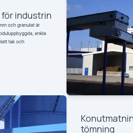
 för industrin
damm och granulat är
 moduluppbyggda, enkla
latt tak och
Konutmatning
tömning