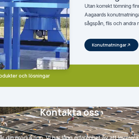
Utan korrekt tömning fin
Aagaards konutmatningar ä
sågspån, flis och andra 
Konutmatningar
rodukter och lösningar
Kontakta oss
din produktion. Vi har lång erfarenhet av att leverer