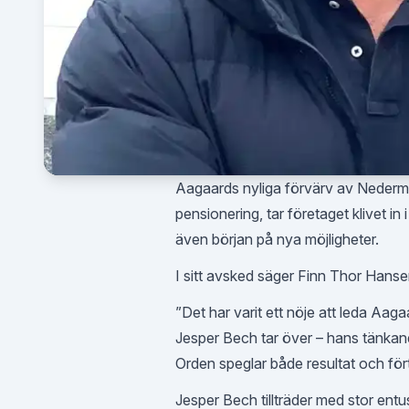
Aagaards nyliga förvärv av Nederma
pensionering, tar företaget klivet in
även början på nya möjligheter.
I sitt avsked säger Finn Thor Hanse
”Det har varit ett nöje att leda Aagaa
Jesper Bech tar över – hans tänkand
Orden speglar både resultat och fö
Jesper Bech tillträder med stor entu