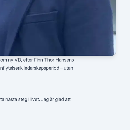
 som ny VD, efter Finn Thor Hansens
inflytelserik ledarskapsperiod – utan
a nästa steg i livet. Jag är glad att