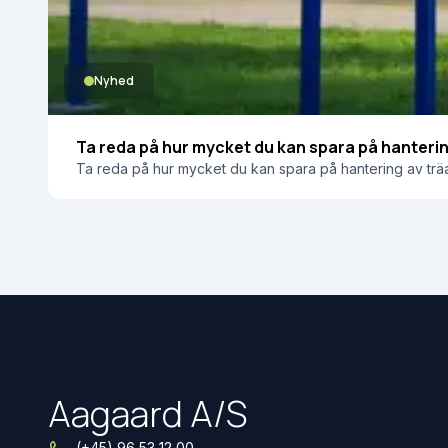
Nyhed
Ta reda på hur mycket du kan spara på hanterin
Ta reda på hur mycket du kan spara på hantering av träav
Aagaard A/S
(+45) 96 53 12 00