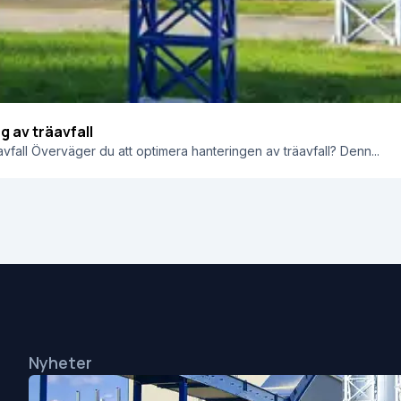
g av träavfall
fall Överväger du att optimera hanteringen av träavfall? Denn...
Nyheter