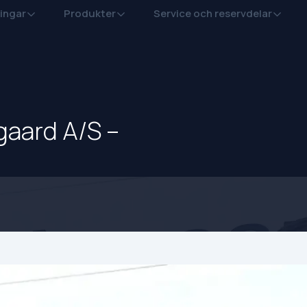
ingar
Produkter
Service och reservdelar
gaard A/S –