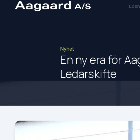
Lösn
Nyhet
En ny era för Aa
Ledarskifte