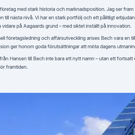
ett företag med stark historia och marknadsposition. Jag ser fr
ill nästa nivå. Vi har en stark portfölj och ett pålitligt erbjudan
a vidare på Aagaards grund – med siktet inställt på innovation.
nell företagsledning och affärsutveckling anses Bech vara en ti
ansion ger honom goda förutsättningar att möta dagens utmanin
rån Hansen till Bech inte bara ett nytt namn – utan ett fortsat
för framtiden.